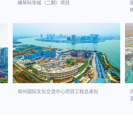
横琴科学城（二期）项目
统
郑州国际文化交流中心项目工程总承包
及