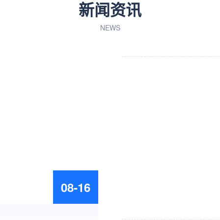
新闻资讯
NEWS
08-16