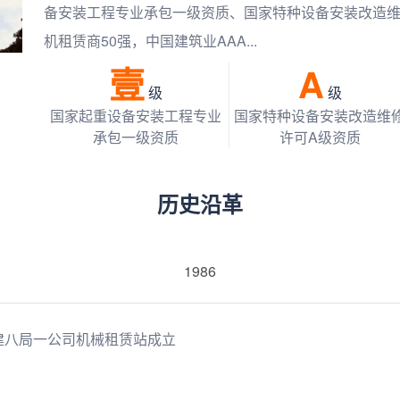
备安装工程专业承包一级资质、国家特种设备安装改造维
机租赁商50强，中国建筑业AAA...
壹
A
级
级
国家起重设备安装工程专业
国家特种设备安装改造维
承包一级资质
许可A级资质
历史沿革
1986
建八局一公司机械租赁站成立