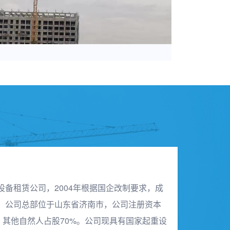
设备租赁公司，2004年根据国企改制要求，成
股。公司总部位于山东省济南市，公司注册资本
，其他自然人占股70%。公司现具有国家起重设