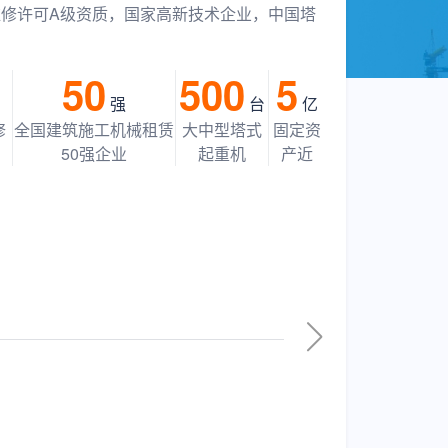
修许可A级资质，国家高新技术企业，中国塔
50
500
5
强
台
亿
修
全国建筑施工机械租赁
大中型塔式
固定资
50强企业
起重机
产近