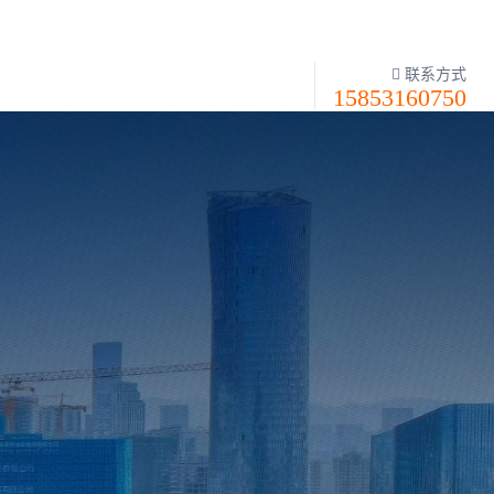
联系方式
15853160750